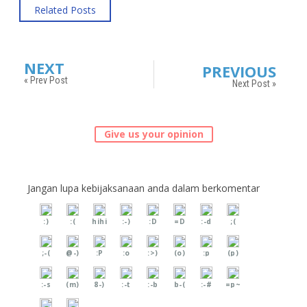
Related Posts
NEXT
PREVIOUS
« Prev Post
Next Post »
Give us your opinion
Jangan lupa kebijaksanaan anda dalam berkomentar
:)
:(
hihi
:-)
:D
=D
:-d
;(
;-(
@-)
:P
:o
:>)
(o)
:p
(p)
:-s
(m)
8-)
:-t
:-b
b-(
:-#
=p~