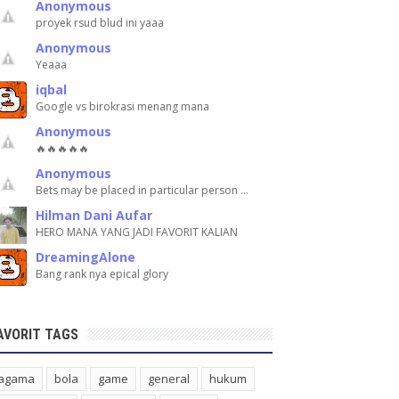
Anonymous
proyek rsud blud ini yaaa
Anonymous
Yeaaa
iqbal
Google vs birokrasi menang mana
Anonymous
🔥🔥🔥🔥🔥
Anonymous
Bets may be placed in particular person …
Hilman Dani Aufar
HERO MANA YANG JADI FAVORIT KALIAN
DreamingAlone
Bang rank nya epical glory
AVORIT TAGS
agama
bola
game
general
hukum