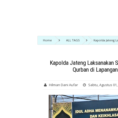
Home
ALL TAGS
Kapolda Jateng L
Mako Brimob Srondol Semarang
Kapolda Jateng Laksanakan S
Qurban di Lapanga
Hilman Dani Aufar
Sabtu, Agustus 01,