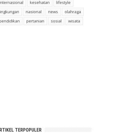
internasional
kesehatan
lifestyle
lingkungan
nasional
news
olahraga
pendidikan
pertanian
sosial
wisata
RTIKEL TERPOPULER