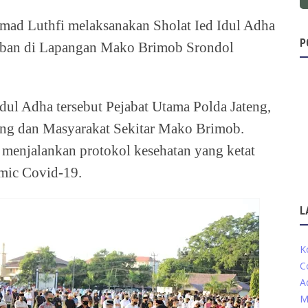
hmad Luthfi melaksanakan Sholat Ied Idul Adha
P
rban di Lapangan Mako Brimob Srondol
Idul Adha tersebut Pejabat Utama Polda Jateng,
ng dan Masyarakat Sekitar Mako Brimob.
 menjalankan protokol kesehatan yang ketat
emic Covid-19.
L
K
C
A
M