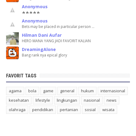
Anonymous
🔥🔥🔥🔥🔥
Anonymous
Bets may be placed in particular person …
Hilman Dani Aufar
HERO MANA YANG JADI FAVORIT KALIAN
DreamingAlone
Bang rank nya epical glory
FAVORIT TAGS
agama
bola
game
general
hukum
internasional
kesehatan
lifestyle
lingkungan
nasional
news
olahraga
pendidikan
pertanian
sosial
wisata