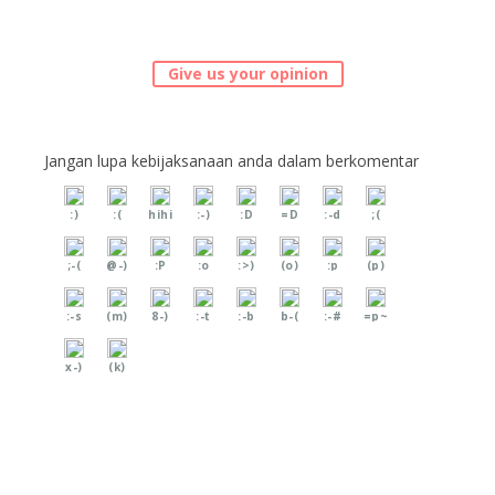
Give us your opinion
Jangan lupa kebijaksanaan anda dalam berkomentar
:)
:(
hihi
:-)
:D
=D
:-d
;(
;-(
@-)
:P
:o
:>)
(o)
:p
(p)
:-s
(m)
8-)
:-t
:-b
b-(
:-#
=p~
x-)
(k)