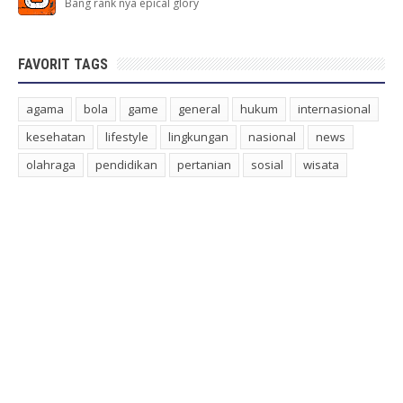
Bang rank nya epical glory
FAVORIT TAGS
agama
bola
game
general
hukum
internasional
kesehatan
lifestyle
lingkungan
nasional
news
olahraga
pendidikan
pertanian
sosial
wisata