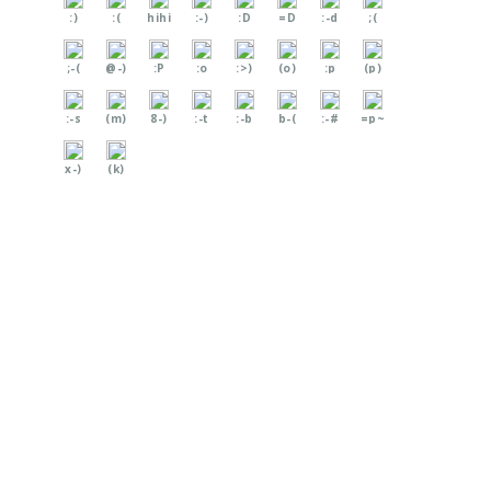
:)
:(
hihi
:-)
:D
=D
:-d
;(
;-(
@-)
:P
:o
:>)
(o)
:p
(p)
:-s
(m)
8-)
:-t
:-b
b-(
:-#
=p~
x-)
(k)