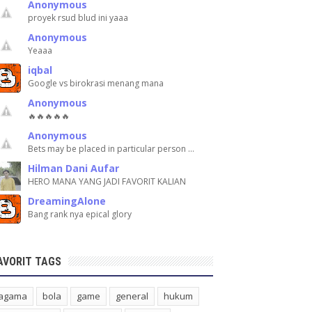
Anonymous
proyek rsud blud ini yaaa
Anonymous
Yeaaa
iqbal
Google vs birokrasi menang mana
Anonymous
🔥🔥🔥🔥🔥
Anonymous
Bets may be placed in particular person …
Hilman Dani Aufar
HERO MANA YANG JADI FAVORIT KALIAN
DreamingAlone
Bang rank nya epical glory
AVORIT TAGS
agama
bola
game
general
hukum