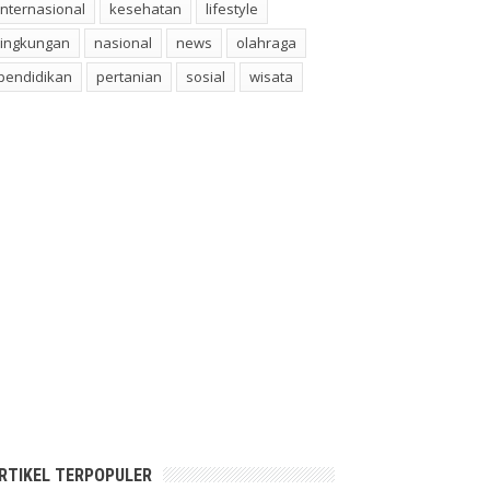
internasional
kesehatan
lifestyle
lingkungan
nasional
news
olahraga
pendidikan
pertanian
sosial
wisata
RTIKEL TERPOPULER