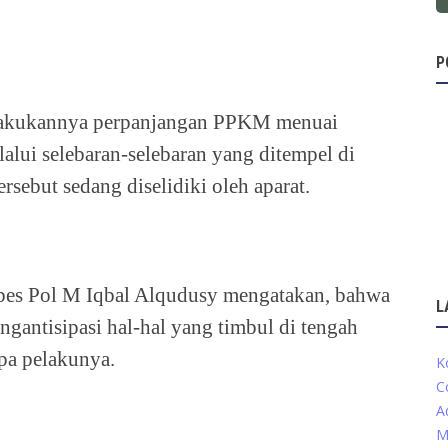
P
rlakukannya perpanjangan PPKM menuai
lalui selebaran-selebaran yang ditempel di
tersebut sedang diselidiki oleh aparat.
es Pol M Iqbal Alqudusy mengatakan, bahwa
L
gantisipasi hal-hal yang timbul di tengah
pa pelakunya.
K
C
A
M