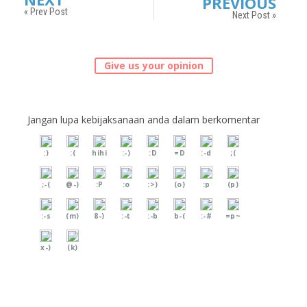
PREVIOUS
« Prev Post
Next Post »
Give us your opinion
Jangan lupa kebijaksanaan anda dalam berkomentar
:)
:(
hihi
:-)
:D
=D
:-d
;(
;-(
@-)
:P
:o
:>)
(o)
:p
(p)
:-s
(m)
8-)
:-t
:-b
b-(
:-#
=p~
x-)
(k)