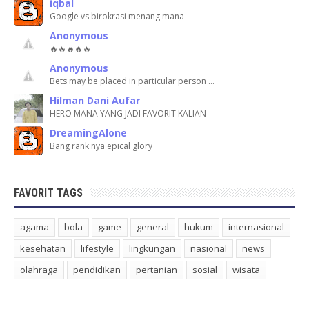
iqbal
Google vs birokrasi menang mana
Anonymous
🔥🔥🔥🔥🔥
Anonymous
Bets may be placed in particular person …
Hilman Dani Aufar
HERO MANA YANG JADI FAVORIT KALIAN
DreamingAlone
Bang rank nya epical glory
FAVORIT TAGS
agama
bola
game
general
hukum
internasional
kesehatan
lifestyle
lingkungan
nasional
news
olahraga
pendidikan
pertanian
sosial
wisata