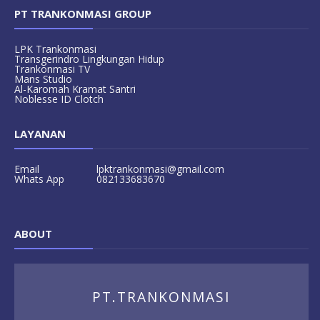
PT TRANKONMASI GROUP
LPK Trankonmasi
Transgerindro Lingkungan Hidup
Trankonmasi TV
Mans Studio
Al-Karomah Kramat Santri
Noblesse ID Clotch
LAYANAN
Email
lpktrankonmasi@gmail.com
Whats App
082133683670
ABOUT
PT.TRANKONMASI