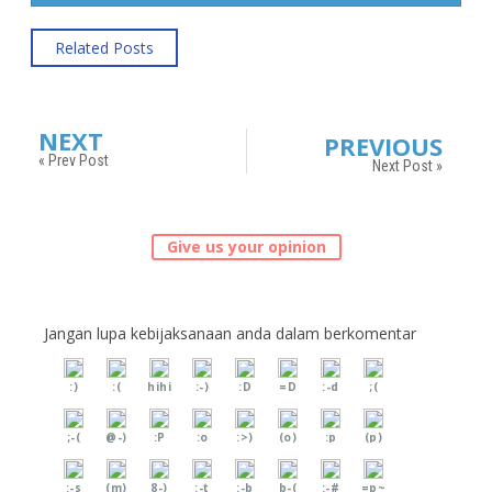
Related Posts
NEXT
PREVIOUS
« Prev Post
Next Post »
Give us your opinion
Jangan lupa kebijaksanaan anda dalam berkomentar
:)
:(
hihi
:-)
:D
=D
:-d
;(
;-(
@-)
:P
:o
:>)
(o)
:p
(p)
:-s
(m)
8-)
:-t
:-b
b-(
:-#
=p~