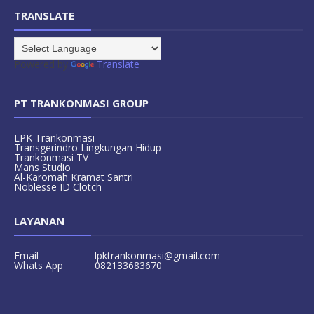
TRANSLATE
Powered by
Translate
PT TRANKONMASI GROUP
LPK Trankonmasi
Transgerindro Lingkungan Hidup
Trankonmasi TV
Mans Studio
Al-Karomah Kramat Santri
Noblesse ID Clotch
LAYANAN
Email
lpktrankonmasi@gmail.com
Whats App
082133683670