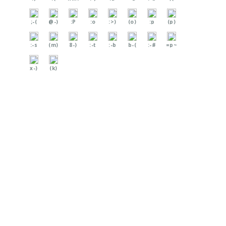
;-(
@-)
:P
:o
:>)
(o)
:p
(p)
:-s
(m)
8-)
:-t
:-b
b-(
:-#
=p~
x-)
(k)