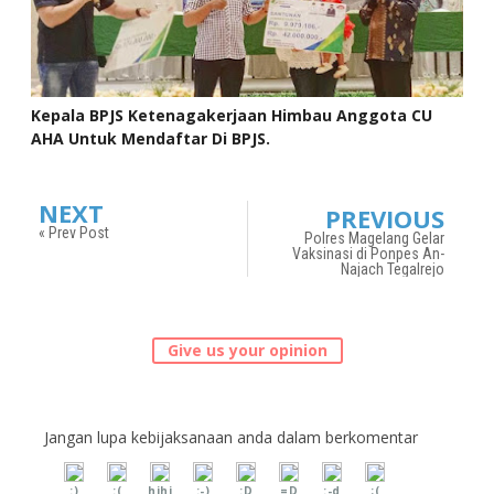
Kepala BPJS Ketenagakerjaan Himbau Anggota CU
AHA Untuk Mendaftar Di BPJS.
NEXT
PREVIOUS
« Prev Post
Polres Magelang Gelar
Vaksinasi di Ponpes An-
Najach Tegalrejo
Give us your opinion
Jangan lupa kebijaksanaan anda dalam berkomentar
:)
:(
hihi
:-)
:D
=D
:-d
;(