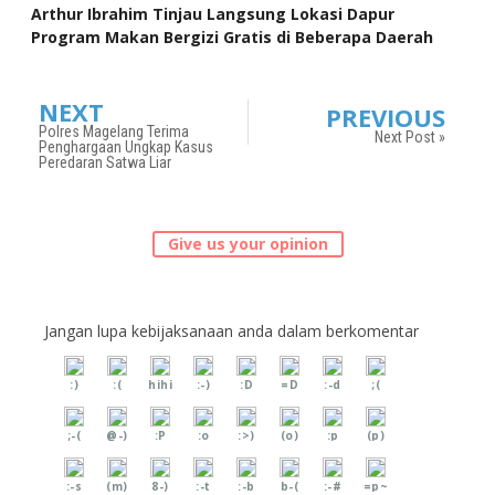
Arthur Ibrahim Tinjau Langsung Lokasi Dapur
Program Makan Bergizi Gratis di Beberapa Daerah
Jawa Tengah
NEXT
PREVIOUS
Polres Magelang Terima
Next Post »
Penghargaan Ungkap Kasus
Peredaran Satwa Liar
Give us your opinion
Jangan lupa kebijaksanaan anda dalam berkomentar
:)
:(
hihi
:-)
:D
=D
:-d
;(
;-(
@-)
:P
:o
:>)
(o)
:p
(p)
:-s
(m)
8-)
:-t
:-b
b-(
:-#
=p~