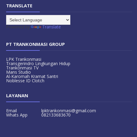
TRANSLATE
Powered by
Translate
PT TRANKONMASI GROUP
LPK Trankonmasi
Transgerindro Lingkungan Hidup
Trankonmasi TV
Mans Studio
Al-Karomah Kramat Santri
Noblesse ID Clotch
LAYANAN
Email
lpktrankonmasi@gmail.com
Whats App
082133683670