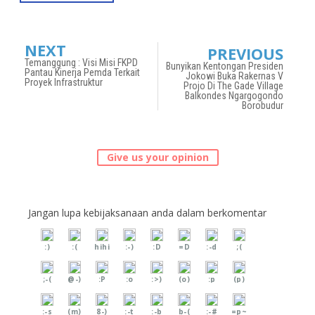
NEXT
PREVIOUS
Temanggung : Visi Misi FKPD
Bunyikan Kentongan Presiden
Pantau Kinerja Pemda Terkait
Jokowi Buka Rakernas V
Proyek Infrastruktur
Projo Di The Gade Village
Balkondes Ngargogondo
Borobudur
Give us your opinion
Jangan lupa kebijaksanaan anda dalam berkomentar
:)
:(
hihi
:-)
:D
=D
:-d
;(
;-(
@-)
:P
:o
:>)
(o)
:p
(p)
:-s
(m)
8-)
:-t
:-b
b-(
:-#
=p~