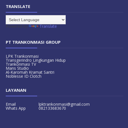
TRANSLATE
Powered by
Translate
PT TRANKONMASI GROUP
LPK Trankonmasi
Transgerindro Lingkungan Hidup
Trankonmasi TV
Mans Studio
Al-Karomah Kramat Santri
Noblesse ID Clotch
LAYANAN
Email
lpktrankonmasi@gmail.com
Whats App
082133683670