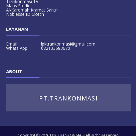
Trankonmasi TV
Mans Studio
Al-Karomah Kramat Santri
Noblesse ID Clotch
LAYANAN
Email
lpktrankonmasi@gmail.com
Whats App
082133683670
ABOUT
PT.TRANKONMASI
Copyright ©
2026
LPK TRANKONMASI
All Right Reserved