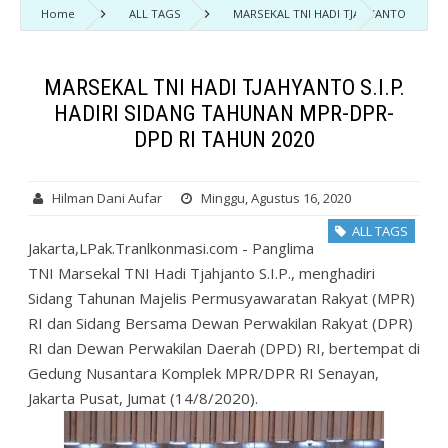
Home
ALL TAGS
MARSEKAL TNI HADI TJAHYANTO
S.I.P. HADIRI SIDANG TAHUNAN MPR-DPR-DPD RI TAHUN 2020
MARSEKAL TNI HADI TJAHYANTO S.I.P.
HADIRI SIDANG TAHUNAN MPR-DPR-
DPD RI TAHUN 2020
Hilman Dani Aufar
Minggu, Agustus 16, 2020
ALL TAGS
Jakarta,LPak.Tranlkonmasi.com - Panglima
TNI Marsekal TNI Hadi Tjahjanto S.I.P., menghadiri
Sidang Tahunan Majelis Permusyawaratan Rakyat (MPR)
RI dan Sidang Bersama Dewan Perwakilan Rakyat (DPR)
RI dan Dewan Perwakilan Daerah (DPD) RI, bertempat di
Gedung Nusantara Komplek MPR/DPR RI Senayan,
Jakarta Pusat, Jumat (14/8/2020).