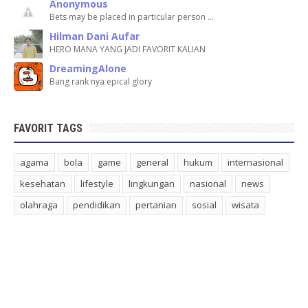
Anonymous
Bets may be placed in particular person …
Hilman Dani Aufar
HERO MANA YANG JADI FAVORIT KALIAN
DreamingAlone
Bang rank nya epical glory
FAVORIT TAGS
agama
bola
game
general
hukum
internasional
kesehatan
lifestyle
lingkungan
nasional
news
olahraga
pendidikan
pertanian
sosial
wisata