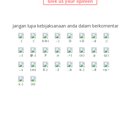
Give us your opinion
Jangan lupa kebijaksanaan anda dalam berkomentar
:)
:(
hihi
:-)
:D
=D
:-d
;(
;-(
@-)
:P
:o
:>)
(o)
:p
(p)
:-s
(m)
8-)
:-t
:-b
b-(
:-#
=p~
x-)
(k)