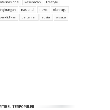
internasional
kesehatan
lifestyle
lingkungan
nasional
news
olahraga
pendidikan
pertanian
sosial
wisata
RTIKEL TERPOPULER