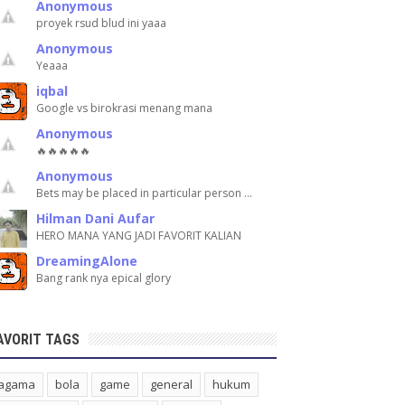
Anonymous
proyek rsud blud ini yaaa
Anonymous
Yeaaa
iqbal
Google vs birokrasi menang mana
Anonymous
🔥🔥🔥🔥🔥
Anonymous
Bets may be placed in particular person …
Hilman Dani Aufar
HERO MANA YANG JADI FAVORIT KALIAN
DreamingAlone
Bang rank nya epical glory
AVORIT TAGS
agama
bola
game
general
hukum