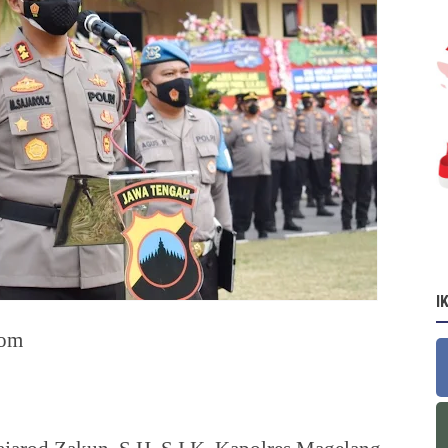
I
com