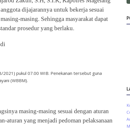
jarod Zakun, S.H, S.I.K, Kapolres Magelang
anggota dijajarannya untuk bekerja sesuai
P
) masing-masing. Sehingga masyarakat dapat
standar prosedur yang berlaku.
di
8/2021) pukul 07.00 WIB. Penekanan tersebut guna
layani (WBBM).
L
K
gsinya masing-masing sesuai dengan aturan
C
A
ran-aturan yang menjadi pedoman pelaksanaan
M