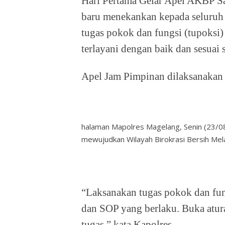
Hari Pertama Gelar Apel AKBP Sa
baru menekankan kepada seluruh 
tugas pokok dan fungsi (tupoksi
terlayani dengan baik dan sesuai 
Apel Jam Pimpinan dilaksanakan 
halaman Mapolres Magelang, Senin (23/0
mewujudkan Wilayah Birokrasi Bersih Me
“Laksanakan tugas pokok dan fun
dan SOP yang berlaku. Buka atu
tugas,” kata Kapolres.