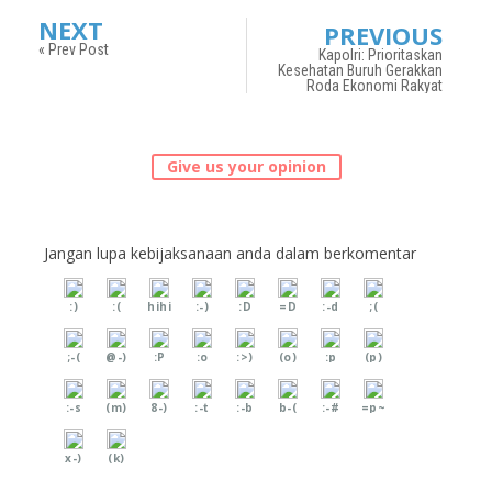
NEXT
PREVIOUS
« Prev Post
Kapolri: Prioritaskan
Kesehatan Buruh Gerakkan
Roda Ekonomi Rakyat
Give us your opinion
Jangan lupa kebijaksanaan anda dalam berkomentar
:)
:(
hihi
:-)
:D
=D
:-d
;(
;-(
@-)
:P
:o
:>)
(o)
:p
(p)
:-s
(m)
8-)
:-t
:-b
b-(
:-#
=p~
x-)
(k)