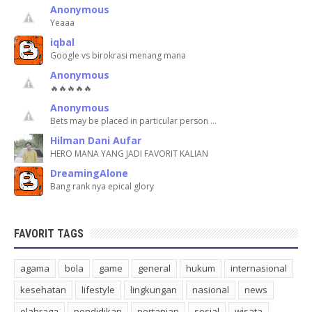
Anonymous
Yeaaa
iqbal
Google vs birokrasi menang mana
Anonymous
🔥🔥🔥🔥🔥
Anonymous
Bets may be placed in particular person …
Hilman Dani Aufar
HERO MANA YANG JADI FAVORIT KALIAN
DreamingAlone
Bang rank nya epical glory
FAVORIT TAGS
agama
bola
game
general
hukum
internasional
kesehatan
lifestyle
lingkungan
nasional
news
olahraga
pendidikan
pertanian
sosial
wisata