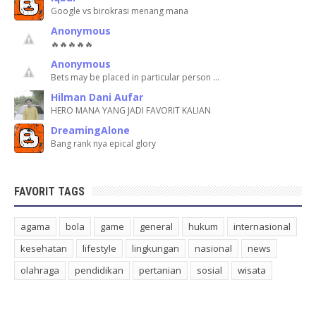
Google vs birokrasi menang mana
Anonymous
🔥🔥🔥🔥🔥
Anonymous
Bets may be placed in particular person …
Hilman Dani Aufar
HERO MANA YANG JADI FAVORIT KALIAN
DreamingAlone
Bang rank nya epical glory
FAVORIT TAGS
agama
bola
game
general
hukum
internasional
kesehatan
lifestyle
lingkungan
nasional
news
olahraga
pendidikan
pertanian
sosial
wisata