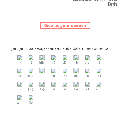
Masyarakat Sebagai Tanda
Kasih
Give us your opinion
Jangan lupa kebijaksanaan anda dalam berkomentar
:)
:(
hihi
:-)
:D
=D
:-d
;(
;-(
@-)
:P
:o
:>)
(o)
:p
(p)
:-s
(m)
8-)
:-t
:-b
b-(
:-#
=p~
x-)
(k)