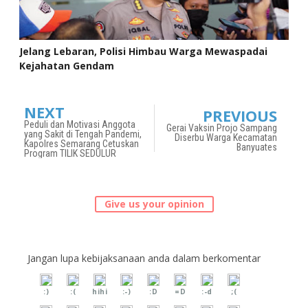
Jelang Lebaran, Polisi Himbau Warga Mewaspadai
Kejahatan Gendam
NEXT
PREVIOUS
Peduli dan Motivasi Anggota
Gerai Vaksin Projo Sampang
yang Sakit di Tengah Pandemi,
Diserbu Warga Kecamatan
Kapolres Semarang Cetuskan
Banyuates
Program TILIK SEDULUR
Give us your opinion
Jangan lupa kebijaksanaan anda dalam berkomentar
:)
:(
hihi
:-)
:D
=D
:-d
;(