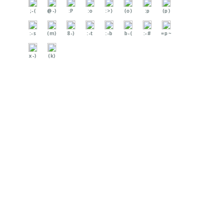
;-(
@-)
:P
:o
:>)
(o)
:p
(p)
:-s
(m)
8-)
:-t
:-b
b-(
:-#
=p~
x-)
(k)