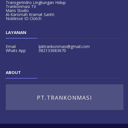
Transgerindro Lingkungan Hidup
Trankonmasi TV
Mans Studio
Al-Karomah Kramat Santri
Noblesse ID Clotch
LAYANAN
Email
lpktrankonmasi@gmail.com
Whats App
082133683670
ABOUT
PT.TRANKONMASI