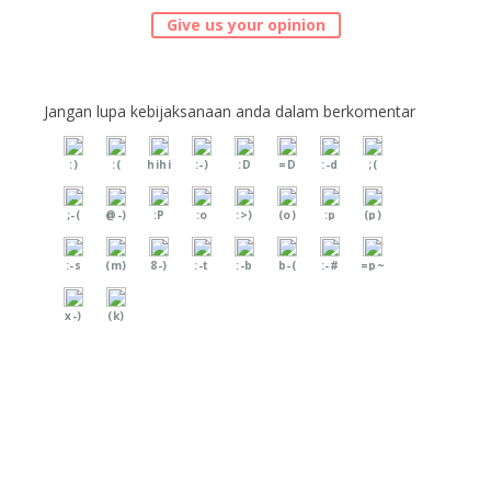
Give us your opinion
Jangan lupa kebijaksanaan anda dalam berkomentar
:)
:(
hihi
:-)
:D
=D
:-d
;(
;-(
@-)
:P
:o
:>)
(o)
:p
(p)
:-s
(m)
8-)
:-t
:-b
b-(
:-#
=p~
x-)
(k)