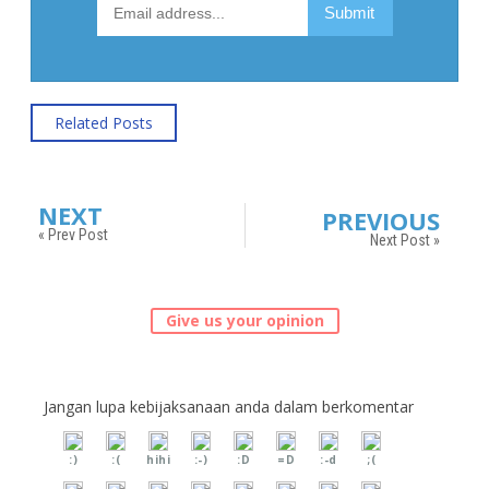
Related Posts
NEXT
PREVIOUS
« Prev Post
Next Post »
Give us your opinion
Jangan lupa kebijaksanaan anda dalam berkomentar
:)
:(
hihi
:-)
:D
=D
:-d
;(