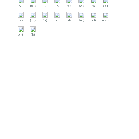
;-(
@-)
:P
:o
:>)
(o)
:p
(p)
:-s
(m)
8-)
:-t
:-b
b-(
:-#
=p~
x-)
(k)