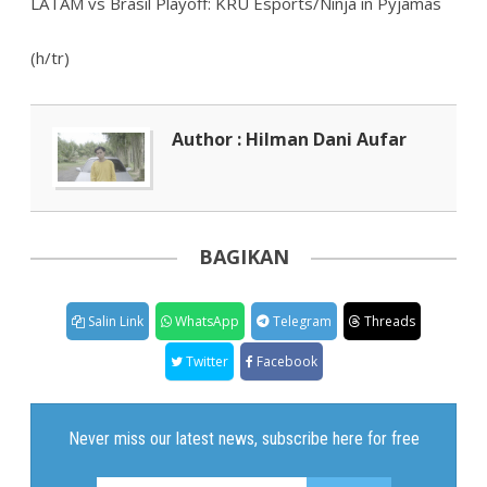
LATAM vs Brasil Playoff: KRU Esports/Ninja in Pyjamas
(h/tr)
Author : Hilman Dani Aufar
BAGIKAN
Salin Link
WhatsApp
Telegram
Threads
Twitter
Facebook