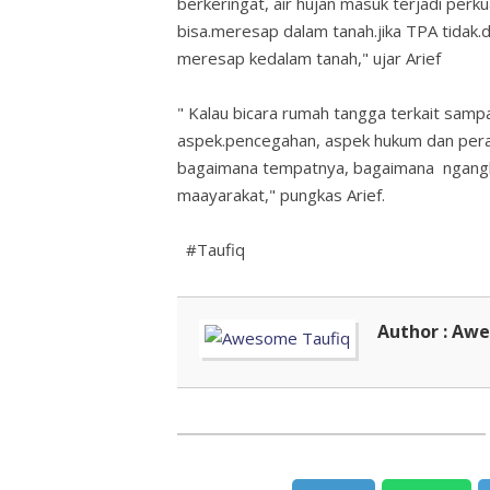
berkeringat, air hujan masuk terjadi per
bisa.meresap dalam tanah.jika TPA tidak.d
meresap kedalam tanah," ujar Arief
" Kalau bicara rumah tangga terkait sampa
aspek.pencegahan, aspek hukum dan pera
bagaimana tempatnya, bagaimana ngangku
maayarakat," pungkas Arief.
#Taufiq
Author : Aw