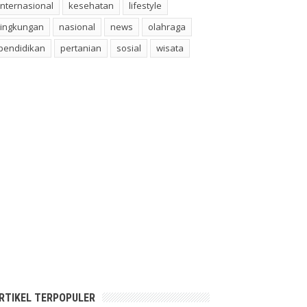
internasional
kesehatan
lifestyle
lingkungan
nasional
news
olahraga
pendidikan
pertanian
sosial
wisata
RTIKEL TERPOPULER