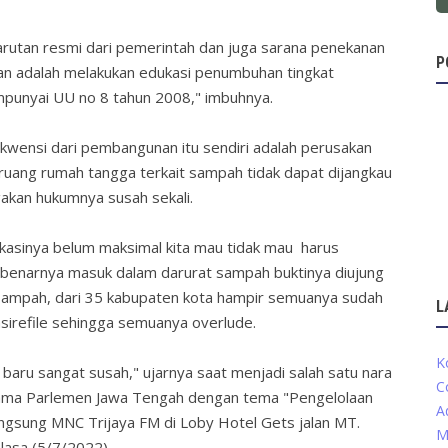
arutan resmi dari pemerintah dan juga sarana penekanan
P
kan adalah melakukan edukasi penumbuhan tingkat
punyai UU no 8 tahun 2008," imbuhnya.
wensi dari pembangunan itu sendiri adalah perusakan
ruang rumah tangga terkait sampah tidak dapat dijangkau
akan hukumnya susah sekali.
kasinya belum maksimal kita mau tidak mau harus
 sebenarnya masuk dalam darurat sampah buktinya diujung
ampah, dari 35 kabupaten kota hampir semuanya sudah
L
sirefile sehingga semuanya overlude.
K
ru sangat susah," ujarnya saat menjadi salah satu nara
C
sama Parlemen Jawa Tengah dengan tema "Pengelolaan
A
ngsung MNC Trijaya FM di Loby Hotel Gets jalan MT.
M
lasa (5/7/2022).