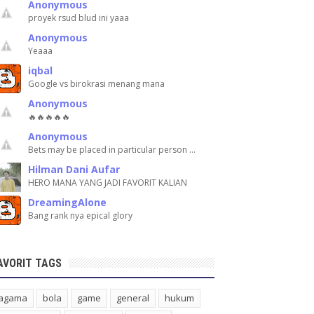
Anonymous
proyek rsud blud ini yaaa
Anonymous
Yeaaa
iqbal
Google vs birokrasi menang mana
Anonymous
🔥🔥🔥🔥🔥
Anonymous
Bets may be placed in particular person …
Hilman Dani Aufar
HERO MANA YANG JADI FAVORIT KALIAN
DreamingAlone
Bang rank nya epical glory
AVORIT TAGS
agama
bola
game
general
hukum