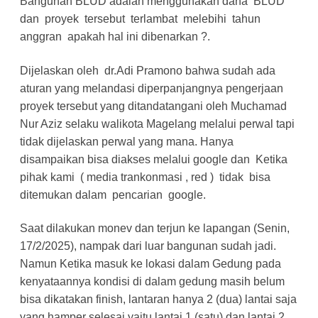
Bangunan BLUD adalah menggunakan dana BLUD
dan proyek tersebut terlambat melebihi tahun
anggran apakah hal ini dibenarkan ?.
Dijelaskan oleh dr.Adi Pramono bahwa sudah ada
aturan yang melandasi diperpanjangnya pengerjaan
proyek tersebut yang ditandatangani oleh Muchamad
Nur Aziz selaku walikota Magelang melalui perwal tapi
tidak dijelaskan perwal yang mana. Hanya
disampaikan bisa diakses melalui google dan Ketika
pihak kami ( media trankonmasi , red ) tidak bisa
ditemukan dalam pencarian google.
Saat dilakukan monev dan terjun ke lapangan (Senin,
17/2/2025), nampak dari luar bangunan sudah jadi.
Namun Ketika masuk ke lokasi dalam Gedung pada
kenyataannya kondisi di dalam gedung masih belum
bisa dikatakan finish, lantaran hanya 2 (dua) lantai saja
yang hamper selesai yaitu lantai 1 (satu) dan lantai 2