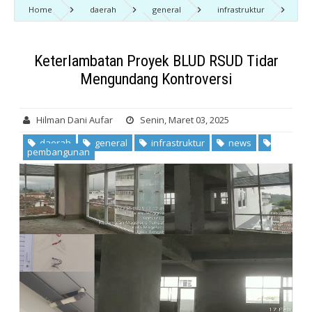
Home
daerah
general
infrastruktur
news
pembangunan
Keterlambatan Proyek BLUD
RSUD Tidar Mengundang Kontroversi
Keterlambatan Proyek BLUD RSUD Tidar
Mengundang Kontroversi
Hilman Dani Aufar
Senin, Maret 03, 2025
daerah
general
infrastruktur
news
pembangunan