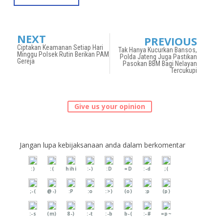
NEXT
PREVIOUS
Ciptakan Keamanan Setiap Hari
Tak Hanya Kucurkan Bansos,
Minggu Polsek Rutin Berikan PAM
Polda Jateng Juga Pastikan
Gereja
Pasokan BBM Bagi Nelayan
Tercukupi
Give us your opinion
Jangan lupa kebijaksanaan anda dalam berkomentar
:)
:(
hihi
:-)
:D
=D
:-d
;(
;-(
@-)
:P
:o
:>)
(o)
:p
(p)
:-s
(m)
8-)
:-t
:-b
b-(
:-#
=p~