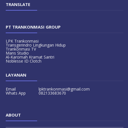
TRANSLATE
PT TRANKONMASI GROUP
LPK Trankonmasi
Transgerindro Lingkungan Hidup
Trankonmasi TV
Mans Studio
Al-Karomah Kramat Santri
Noblesse ID Clotch
LAYANAN
Email
lpktrankonmasi@gmail.com
Whats App
082133683670
ABOUT