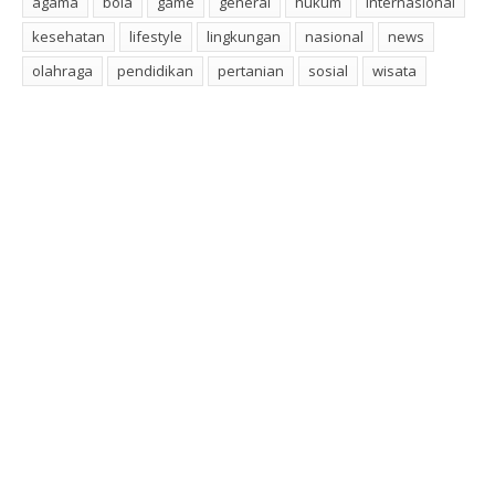
agama
bola
game
general
hukum
internasional
kesehatan
lifestyle
lingkungan
nasional
news
olahraga
pendidikan
pertanian
sosial
wisata