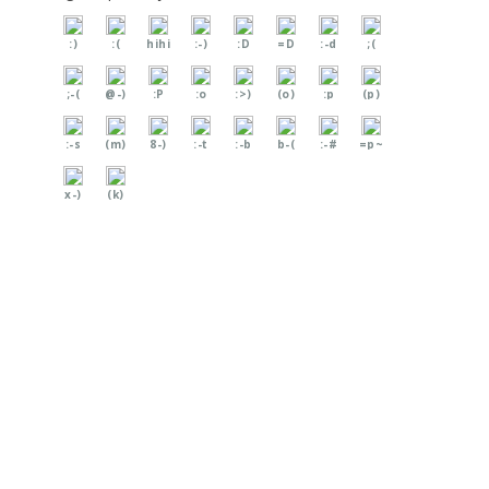
:)
:(
hihi
:-)
:D
=D
:-d
;(
;-(
@-)
:P
:o
:>)
(o)
:p
(p)
:-s
(m)
8-)
:-t
:-b
b-(
:-#
=p~
x-)
(k)