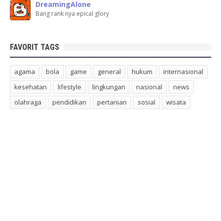
DreamingAlone
Bang rank nya epical glory
FAVORIT TAGS
agama
bola
game
general
hukum
internasional
kesehatan
lifestyle
lingkungan
nasional
news
olahraga
pendidikan
pertanian
sosial
wisata