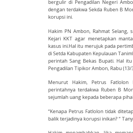
bergulir di Pengadilan Negeri Am
dengan terdakwa Sekda Ruben B Mori
korupsi ini.
Hakim PN Ambon, Rahmat Selang, s
Kejari KKT agar menetapkan mantan
kasus ini.Hal itu merujuk pada pert
di Setda Kabupaten Kepulauan Tanimb
perintah Sang Bekas Bupati. Hal it
Pengadilan Tipikor Ambon, Rabu (13/
Menurut Hakim, Petrus Fatlolon 
perintahnya terdakwa Ruben B Mor
sejumlah uang kepada beberapa piha
“Kenapa Petrus Fatlolon tidak diteta
balik terjadinya korupsi inikan? “ T
Hakim menambahkan, Jika memang 