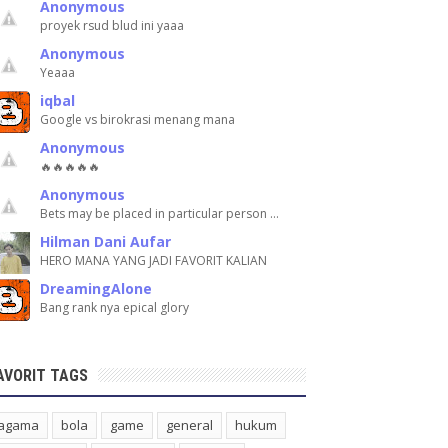
Anonymous
proyek rsud blud ini yaaa
Anonymous
Yeaaa
iqbal
Google vs birokrasi menang mana
Anonymous
🔥🔥🔥🔥🔥
Anonymous
Bets may be placed in particular person …
Hilman Dani Aufar
HERO MANA YANG JADI FAVORIT KALIAN
DreamingAlone
Bang rank nya epical glory
AVORIT TAGS
agama
bola
game
general
hukum