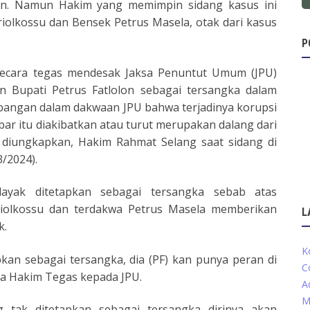
bon. Namun Hakim yang memimpin sidang kasus ini
olkossu dan Bensek Petrus Masela, otak dari kasus
P
ecara tegas mendesak Jaksa Penuntut Umum (JPU)
 Bupati Petrus Fatlolon sebagai tersangka dalam
imbangan dalam dakwaan JPU bahwa terjadinya korupsi
ar itu diakibatkan atau turut merupakan dalang dari
u diungkapkan, Hakim Rahmat Selang saat sidang di
3/2024).
layak ditetapkan sebagai tersangka sebab atas
iolkossu dan terdakwa Petrus Masela memberikan
L
k.
K
pkan sebagai tersangka, dia (PF) kan punya peran di
C
anya Hakim Tegas kepada JPU.
A
M
tak ditetapkan sebagai tersangka dirinya akan