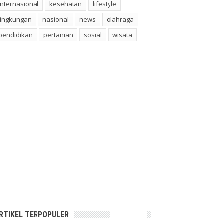
internasional
kesehatan
lifestyle
lingkungan
nasional
news
olahraga
pendidikan
pertanian
sosial
wisata
RTIKEL TERPOPULER