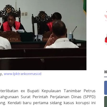
I
ly,
www.lpktrankonmasi.id
terlibatan ex Bupati Kepulauan Tanimbar Petrus
lahgunaan Surat Perintah Perjalanan Dinas (SPPD)
ang. Kendati baru pertama sidang kasus korupsi ini