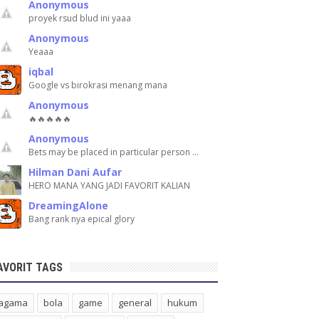
Anonymous
proyek rsud blud ini yaaa
Anonymous
Yeaaa
iqbal
Google vs birokrasi menang mana
Anonymous
🔥🔥🔥🔥🔥
Anonymous
Bets may be placed in particular person …
Hilman Dani Aufar
HERO MANA YANG JADI FAVORIT KALIAN
DreamingAlone
Bang rank nya epical glory
AVORIT TAGS
agama
bola
game
general
hukum