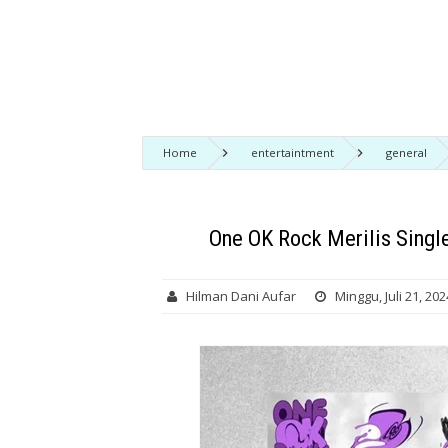
Home
entertaintment
general
Terbarunya yang Berjudul "Delusion All"
One OK Rock Merilis Single
Hilman Dani Aufar
Minggu, Juli 21, 202