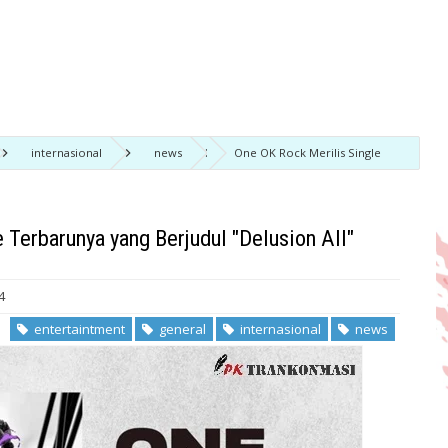
internasional
news
One OK Rock Merilis Single
 Terbarunya yang Berjudul "Delusion All"
4
entertaintment
general
internasional
news