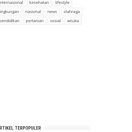
internasional
kesehatan
lifestyle
lingkungan
nasional
news
olahraga
pendidikan
pertanian
sosial
wisata
RTIKEL TERPOPULER