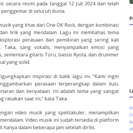
rilis secara resmi pada tanggal 12 Juli 2024 dan telah
penggemar di seluruh dunia.
P
musik yang khas dari One OK Rock, dengan kombinasi
 dan lirik yang mendalam. Lagu ini membahas tema
ksplorasi perasaan dan pemikiran yang sering kali
g. Taka, sang vokalis, menyampaikan emosi yang
, sementara gitaris Toru, bassis Ryota, dan drummer
l yang solid.
ngkapkan inspirasi di balik lagu ini. "Kami ingin
nggambarkan perasaan terperangkap dalam ilusi,
naran dan kenyataan. Ini adalah tema yang sangat
L
 rasakan saat ini," kata Taka.
K
 dengan video musik yang spektakuler, menampilkan
C
mendalam. Video musik ini sudah tersedia di platform
A
i hanya dalam beberapa jam setelah dirilis.
M