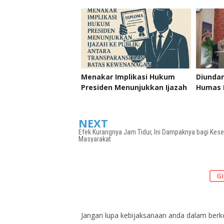
ataukah Masih Relawan,
Law Fir
"Setia di Garis Rakyat"
Menakar Implikasi Hukum
Diundan
Presiden Menunjukkan Ijazah
Humas P
ke Publik: Antara
Muntil
Transparansi dan Batas
“Polisi
Kewenangan
NEXT
Efek Kurangnya Jam Tidur, Ini Dampaknya bagi Kes
Masyarakat
Gi
Jangan lupa kebijaksanaan anda dalam ber