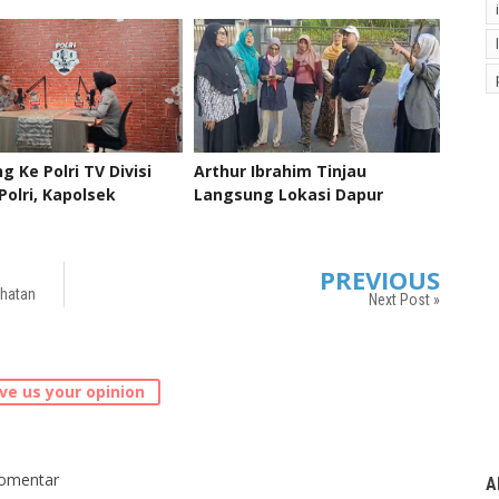
m Terbaik Indonesia
Mobile Di Desa Ngawen
g Ke Polri TV Divisi
Arthur Ibrahim Tinjau
olri, Kapolsek
Langsung Lokasi Dapur
an Paparkan Program
Program Makan Bergizi Gratis
 Ngantor Ning Ndeso”
di Beberapa Daerah Jawa
Tengah
PREVIOUS
ehatan
Next Post »
ve us your opinion
komentar
A