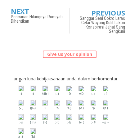
NEXT
PREVIOUS
Pencarian Hilangnya Rumiyati
Sanggar Seni Cokro Laras
Dihentikan
Gelar Wayang Kulit Lakon
Konspirasi Jahat Sang
Sengkuni
Give us your opinion
Jangan lupa kebijaksanaan anda dalam berkomentar
:)
:(
hihi
:-)
:D
=D
:-d
;(
;-(
@-)
:P
:o
:>)
(o)
:p
(p)
:-s
(m)
8-)
:-t
:-b
b-(
:-#
=p~
x-)
(k)