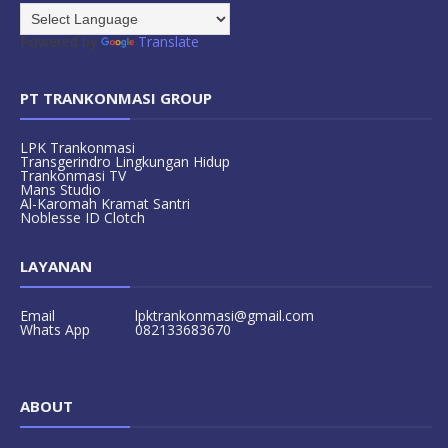
Powered by
Translate
PT TRANKONMASI GROUP
LPK Trankonmasi
Transgerindro Lingkungan Hidup
Trankonmasi TV
Mans Studio
Al-Karomah Kramat Santri
Noblesse ID Clotch
LAYANAN
Email
lpktrankonmasi@gmail.com
Whats App
082133683670
ABOUT