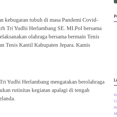
P
an kebugaran tubuh di masa Pandemi Covid-
Arh Tri Yudhi Herlambang SE. MI.Pol bersama
melaksanakan olahraga bersama bermain Tenis
n Tenis Kantil Kabupaten Jepara. Kamis
L
 Tri Yudhi Herlambang mengatakan berolahraga
ukan rutinitas kegiatan apalagi di tengah
K
elanda.
C
A
M