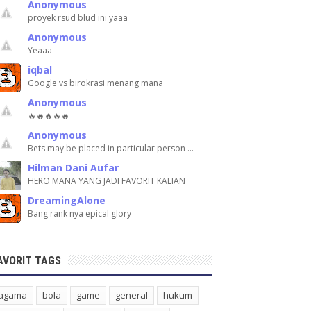
Anonymous
proyek rsud blud ini yaaa
Anonymous
Yeaaa
iqbal
Google vs birokrasi menang mana
Anonymous
🔥🔥🔥🔥🔥
Anonymous
Bets may be placed in particular person …
Hilman Dani Aufar
HERO MANA YANG JADI FAVORIT KALIAN
DreamingAlone
Bang rank nya epical glory
AVORIT TAGS
agama
bola
game
general
hukum