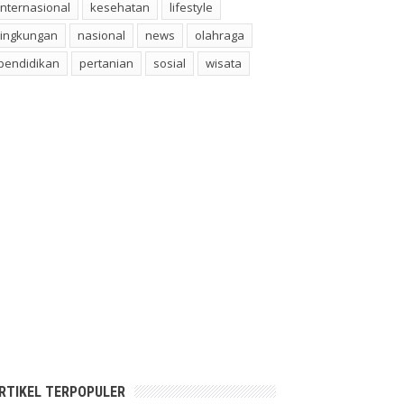
internasional
kesehatan
lifestyle
lingkungan
nasional
news
olahraga
pendidikan
pertanian
sosial
wisata
RTIKEL TERPOPULER