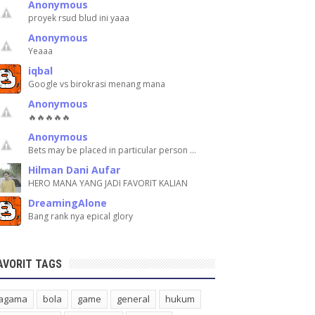
Anonymous
proyek rsud blud ini yaaa
Anonymous
Yeaaa
iqbal
Google vs birokrasi menang mana
Anonymous
🔥🔥🔥🔥🔥
Anonymous
Bets may be placed in particular person …
Hilman Dani Aufar
HERO MANA YANG JADI FAVORIT KALIAN
DreamingAlone
Bang rank nya epical glory
AVORIT TAGS
agama
bola
game
general
hukum