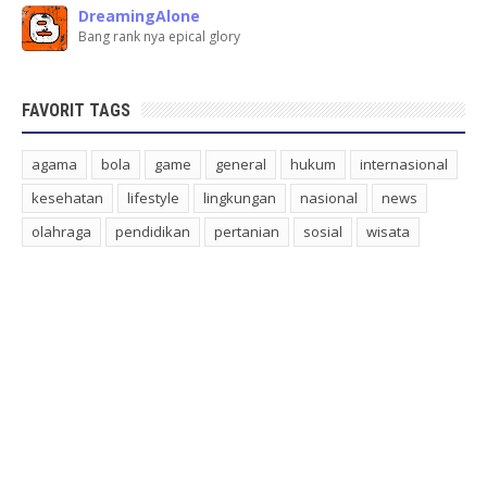
DreamingAlone
Bang rank nya epical glory
FAVORIT TAGS
agama
bola
game
general
hukum
internasional
kesehatan
lifestyle
lingkungan
nasional
news
olahraga
pendidikan
pertanian
sosial
wisata