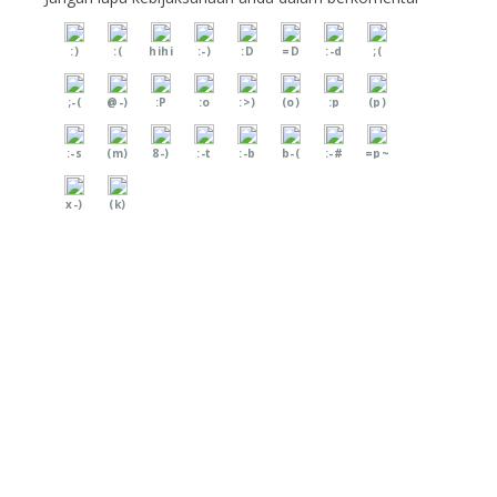
:)
:(
hihi
:-)
:D
=D
:-d
;(
;-(
@-)
:P
:o
:>)
(o)
:p
(p)
:-s
(m)
8-)
:-t
:-b
b-(
:-#
=p~
x-)
(k)