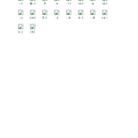
;-(
@-)
:P
:o
:>)
(o)
:p
(p)
:-s
(m)
8-)
:-t
:-b
b-(
:-#
=p~
x-)
(k)