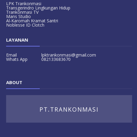
LPK Trankonmasi
Transgerindro Lingkungan Hidup
Trankonmasi TV
Mans Studio
Al-Karomah Kramat Santri
Noblesse ID Clotch
LAYANAN
Email
lpktrankonmasi@gmail.com
Whats App
082133683670
ABOUT
PT.TRANKONMASI