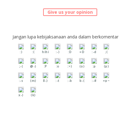
Give us your opinion
Jangan lupa kebijaksanaan anda dalam berkomentar
:)
:(
hihi
:-)
:D
=D
:-d
;(
;-(
@-)
:P
:o
:>)
(o)
:p
(p)
:-s
(m)
8-)
:-t
:-b
b-(
:-#
=p~
x-)
(k)