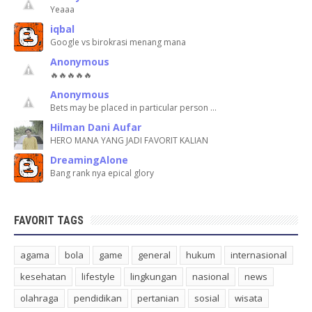
Yeaaa
iqbal
Google vs birokrasi menang mana
Anonymous
🔥🔥🔥🔥🔥
Anonymous
Bets may be placed in particular person …
Hilman Dani Aufar
HERO MANA YANG JADI FAVORIT KALIAN
DreamingAlone
Bang rank nya epical glory
FAVORIT TAGS
agama
bola
game
general
hukum
internasional
kesehatan
lifestyle
lingkungan
nasional
news
olahraga
pendidikan
pertanian
sosial
wisata