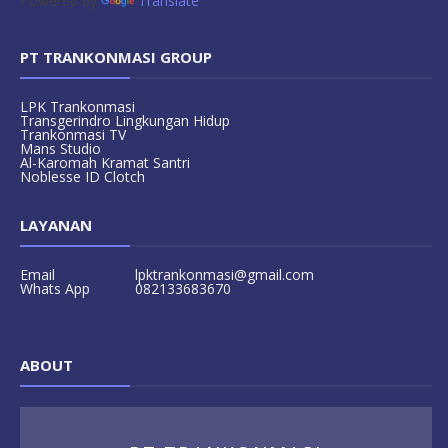
Powered by
Translate
PT TRANKONMASI GROUP
LPK Trankonmasi
Transgerindro Lingkungan Hidup
Trankonmasi TV
Mans Studio
Al-Karomah Kramat Santri
Noblesse ID Clotch
LAYANAN
Email
lpktrankonmasi@gmail.com
Whats App
082133683670
ABOUT