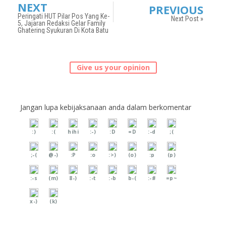
NEXT
PREVIOUS
Peringati HUT Pilar Pos Yang Ke-
Next Post »
5, Jajaran Redaksi Gelar Family
Ghatering Syukuran Di Kota Batu
Give us your opinion
Jangan lupa kebijaksanaan anda dalam berkomentar
:)
:(
hihi
:-)
:D
=D
:-d
;(
;-(
@-)
:P
:o
:>)
(o)
:p
(p)
:-s
(m)
8-)
:-t
:-b
b-(
:-#
=p~
x-)
(k)