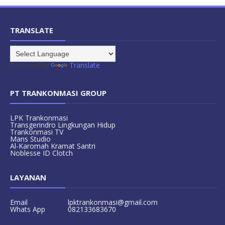
TRANSLATE
Powered by
Translate
PT TRANKONMASI GROUP
LPK Trankonmasi
Transgerindro Lingkungan Hidup
Trankonmasi TV
Mans Studio
Al-Karomah Kramat Santri
Noblesse ID Clotch
LAYANAN
Email
lpktrankonmasi@gmail.com
Whats App
082133683670