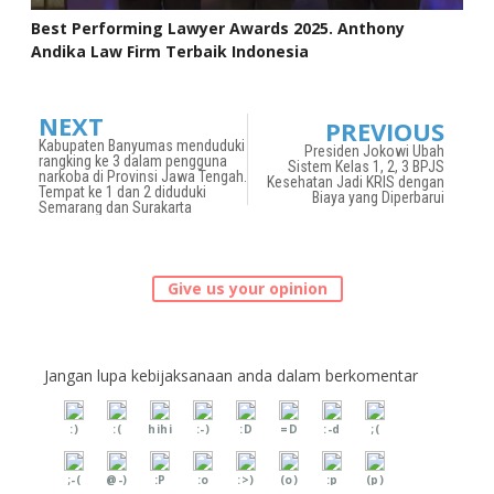
Best Performing Lawyer Awards 2025. Anthony
Andika Law Firm Terbaik Indonesia
NEXT
PREVIOUS
Kabupaten Banyumas menduduki
Presiden Jokowi Ubah
rangking ke 3 dalam pengguna
Sistem Kelas 1, 2, 3 BPJS
narkoba di Provinsi Jawa Tengah.
Kesehatan Jadi KRIS dengan
Tempat ke 1 dan 2 diduduki
Biaya yang Diperbarui
Semarang dan Surakarta
Give us your opinion
Jangan lupa kebijaksanaan anda dalam berkomentar
:)
:(
hihi
:-)
:D
=D
:-d
;(
;-(
@-)
:P
:o
:>)
(o)
:p
(p)