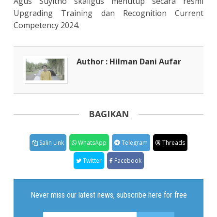
Agus Suyitno skaligus menutup secara resmi
Upgrading Training dan Recognition Current
Competency 2024.
Author : Hilman Dani Aufar
BAGIKAN
Salin Link
WhatsApp
Telegram
Threads
Twitter
Facebook