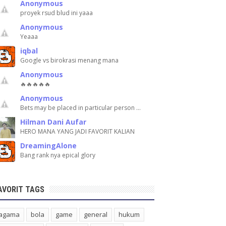
Anonymous
proyek rsud blud ini yaaa
Anonymous
Yeaaa
iqbal
Google vs birokrasi menang mana
Anonymous
🔥🔥🔥🔥🔥
Anonymous
Bets may be placed in particular person …
Hilman Dani Aufar
HERO MANA YANG JADI FAVORIT KALIAN
DreamingAlone
Bang rank nya epical glory
AVORIT TAGS
agama
bola
game
general
hukum