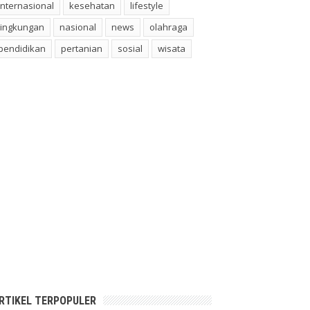
internasional
kesehatan
lifestyle
lingkungan
nasional
news
olahraga
pendidikan
pertanian
sosial
wisata
RTIKEL TERPOPULER