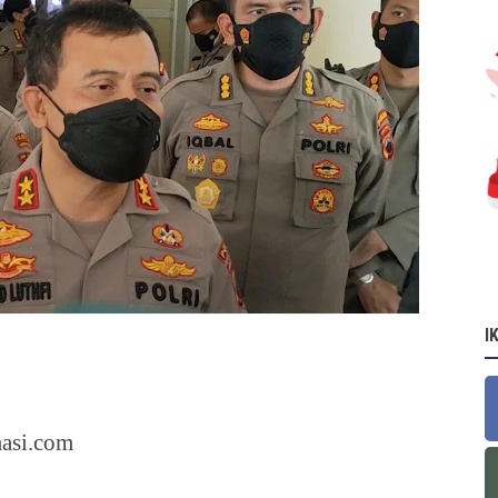
I
si.com