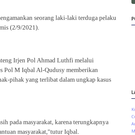
mengamankan seorang laki-laki terduga pelaku
P
mis (2/9/2021).
teng Irjen Pol Ahmad Luthfi melalui
s Pol M Iqbal Al-Qudusy memberikan
hak-pihak yang terlibat dalam ungkap kasus
L
K
C
sih pada masyarakat, karena terungkapnya
A
bantuan masyarakat,"tutur Iqbal.
M