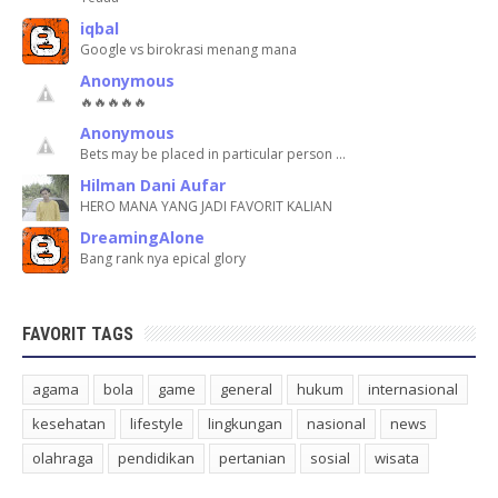
iqbal
Google vs birokrasi menang mana
Anonymous
🔥🔥🔥🔥🔥
Anonymous
Bets may be placed in particular person …
Hilman Dani Aufar
HERO MANA YANG JADI FAVORIT KALIAN
DreamingAlone
Bang rank nya epical glory
FAVORIT TAGS
agama
bola
game
general
hukum
internasional
kesehatan
lifestyle
lingkungan
nasional
news
olahraga
pendidikan
pertanian
sosial
wisata