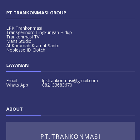
PT TRANKONMASI GROUP
LPK Trankonmasi
Transgerindro Lingkungan Hidup
Trankonmasi TV
Mans Studio
Al-Karomah Kramat Santri
Noblesse ID Clotch
LAYANAN
Email
lpktrankonmasi@gmail.com
Whats App
082133683670
ABOUT
PT.TRANKONMASI