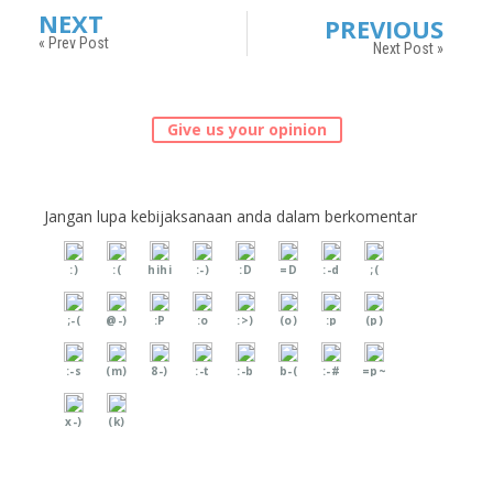
NEXT
PREVIOUS
« Prev Post
Next Post »
Give us your opinion
Jangan lupa kebijaksanaan anda dalam berkomentar
:)
:(
hihi
:-)
:D
=D
:-d
;(
;-(
@-)
:P
:o
:>)
(o)
:p
(p)
:-s
(m)
8-)
:-t
:-b
b-(
:-#
=p~
x-)
(k)