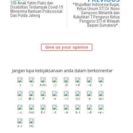
100 Anak Yatim Piatu dan
*Wujudkan Indonesia Bugar,
Disabilitas Terdampak Covid-19
Ketua Umum STI Dr. Nono
Menerima Bantuan Psikososial
Sampono Melantik dan
Dari Polda Jateng
Kukuhkan 7 Pengurus Ketua
Pengprov STI di Wilayah
Bagian Sumatera* .
Give us your opinion
Jangan lupa kebijaksanaan anda dalam berkomentar
:)
:(
hihi
:-)
:D
=D
:-d
;(
;-(
@-)
:P
:o
:>)
(o)
:p
(p)
:-s
(m)
8-)
:-t
:-b
b-(
:-#
=p~
x-)
(k)