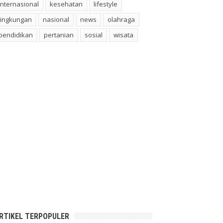
internasional
kesehatan
lifestyle
lingkungan
nasional
news
olahraga
pendidikan
pertanian
sosial
wisata
RTIKEL TERPOPULER