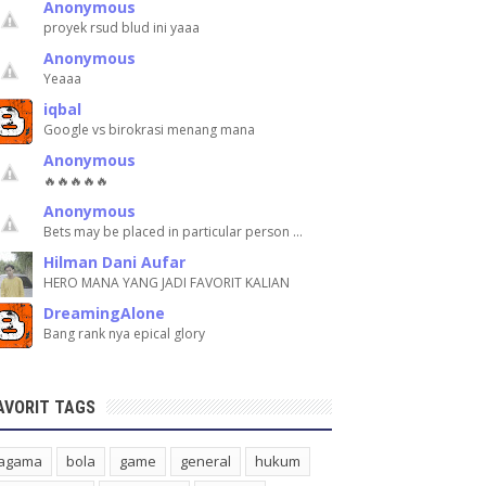
Anonymous
proyek rsud blud ini yaaa
Anonymous
Yeaaa
iqbal
Google vs birokrasi menang mana
Anonymous
🔥🔥🔥🔥🔥
Anonymous
Bets may be placed in particular person …
Hilman Dani Aufar
HERO MANA YANG JADI FAVORIT KALIAN
DreamingAlone
Bang rank nya epical glory
AVORIT TAGS
agama
bola
game
general
hukum