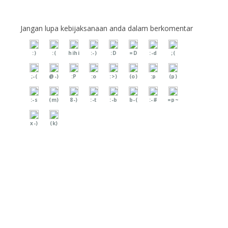
Jangan lupa kebijaksanaan anda dalam berkomentar
:)
:(
hihi
:-)
:D
=D
:-d
;(
;-(
@-)
:P
:o
:>)
(o)
:p
(p)
:-s
(m)
8-)
:-t
:-b
b-(
:-#
=p~
x-)
(k)