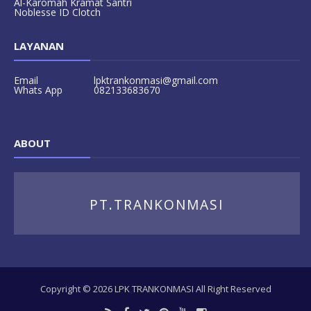
Al-Karomah Kramat Santri
Noblesse ID Clotch
LAYANAN
Email
lpktrankonmasi@gmail.com
Whats App
082133683670
ABOUT
PT.TRANKONMASI
Copyright ©
2026
LPK TRANKONMASI
All Right Reserved