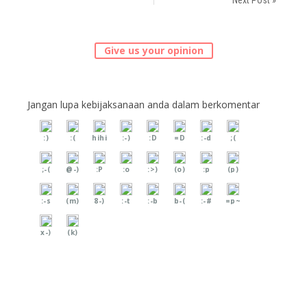
Give us your opinion
Jangan lupa kebijaksanaan anda dalam berkomentar
:)
:(
hihi
:-)
:D
=D
:-d
;(
;-(
@-)
:P
:o
:>)
(o)
:p
(p)
:-s
(m)
8-)
:-t
:-b
b-(
:-#
=p~
x-)
(k)