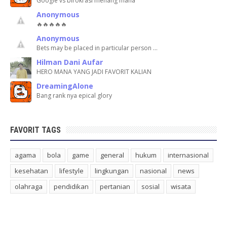
Google vs birokrasi menang mana
Anonymous
🔥🔥🔥🔥🔥
Anonymous
Bets may be placed in particular person …
Hilman Dani Aufar
HERO MANA YANG JADI FAVORIT KALIAN
DreamingAlone
Bang rank nya epical glory
FAVORIT TAGS
agama
bola
game
general
hukum
internasional
kesehatan
lifestyle
lingkungan
nasional
news
olahraga
pendidikan
pertanian
sosial
wisata