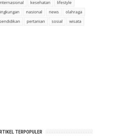
internasional
kesehatan
lifestyle
lingkungan
nasional
news
olahraga
pendidikan
pertanian
sosial
wisata
RTIKEL TERPOPULER