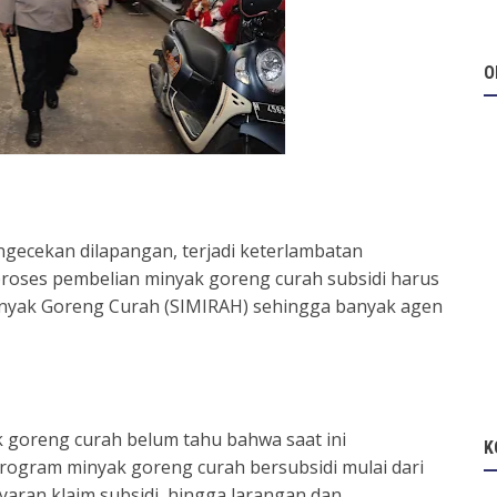
O
ngecekan dilapangan, terjadi keterlambatan
 proses pembelian minyak goreng curah subsidi harus
inyak Goreng Curah (SIMIRAH) sehingga banyak agen
 goreng curah belum tahu bahwa saat ini
K
rogram minyak goreng curah bersubsidi mulai dari
ayaran klaim subsidi, hingga larangan dan