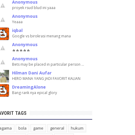
Anonymous
proyek rsud blud ini yaaa
Anonymous
Yeaaa
iqbal
Google vs birokrasi menang mana
Anonymous
🔥🔥🔥🔥🔥
Anonymous
Bets may be placed in particular person …
Hilman Dani Aufar
HERO MANA YANG JADI FAVORIT KALIAN
DreamingAlone
Bang rank nya epical glory
AVORIT TAGS
agama
bola
game
general
hukum