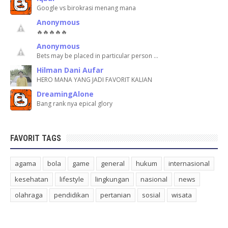
Google vs birokrasi menang mana
Anonymous
🔥🔥🔥🔥🔥
Anonymous
Bets may be placed in particular person …
Hilman Dani Aufar
HERO MANA YANG JADI FAVORIT KALIAN
DreamingAlone
Bang rank nya epical glory
FAVORIT TAGS
agama
bola
game
general
hukum
internasional
kesehatan
lifestyle
lingkungan
nasional
news
olahraga
pendidikan
pertanian
sosial
wisata