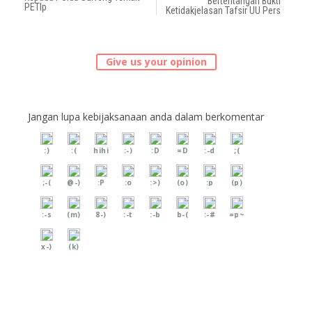
Bertentangan Bukti
PETIp
Ketidakjelasan Tafsir UU Pers
Give us your opinion
Jangan lupa kebijaksanaan anda dalam berkomentar
:)
:(
hihi
:-)
:D
=D
:-d
;(
;-(
@-)
:P
:o
:>)
(o)
:p
(p)
:-s
(m)
8-)
:-t
:-b
b-(
:-#
=p~
x-)
(k)