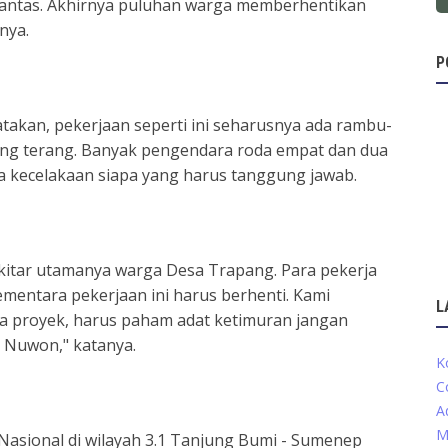
 Lantas. Akhirnya puluhan warga memberhentikan
anya.
P
akan, pekerjaan seperti ini seharusnya ada rambu-
ang terang. Banyak pengendara roda empat dan dua
da kecelakaan siapa yang harus tanggung jawab.
ekitar utamanya warga Desa Trapang. Para pekerja
ementara pekerjaan ini harus berhenti. Kami
L
ana proyek, harus paham adat ketimuran jangan
o Nuwon," katanya.
K
C
A
M
Nasional di wilayah 3.1 Tanjung Bumi - Sumenep