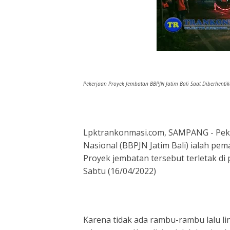
Pekerjaan Proyek Jembatan BBPJN Jatim Bali Saat Diberhenti
Lpktrankonmasi.com, SAMPANG - Peker
Nasional (BBPJN Jatim Bali) ialah pe
Proyek jembatan tersebut terletak d
Sabtu (16/04/2022)
Karena tidak ada rambu-rambu lalu li