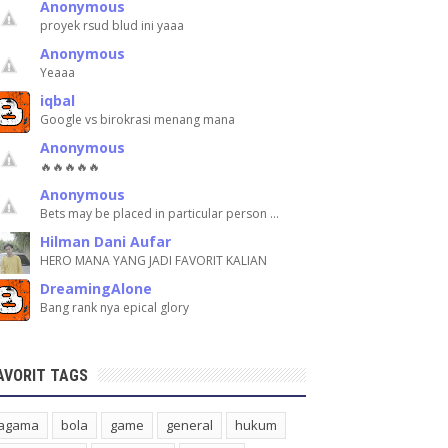
Anonymous
proyek rsud blud ini yaaa
Anonymous
Yeaaa
iqbal
Google vs birokrasi menang mana
Anonymous
🔥🔥🔥🔥🔥
Anonymous
Bets may be placed in particular person …
Hilman Dani Aufar
HERO MANA YANG JADI FAVORIT KALIAN
DreamingAlone
Bang rank nya epical glory
AVORIT TAGS
agama
bola
game
general
hukum