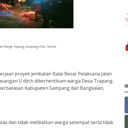
kan Warga Trapang, Sampang (Foto: Varies)
jaan proyek jembatan Balai Besar Pelaksana Jalan
masangan U ditch diberhentikam warga Desa Trapang.
I
i perbatasan Kabupaten Sampang dan Bangkalan,
ntas dan tidak melibatkan warga setempat serta tidak