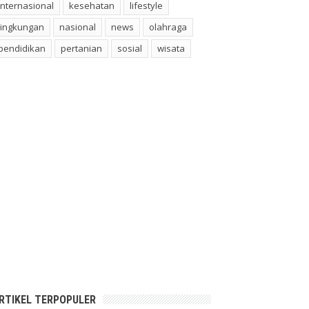
internasional
kesehatan
lifestyle
lingkungan
nasional
news
olahraga
pendidikan
pertanian
sosial
wisata
RTIKEL TERPOPULER