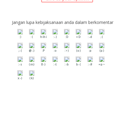
Jangan lupa kebijaksanaan anda dalam berkomentar
:)
:(
hihi
:-)
:D
=D
:-d
;(
;-(
@-)
:P
:o
:>)
(o)
:p
(p)
:-s
(m)
8-)
:-t
:-b
b-(
:-#
=p~
x-)
(k)