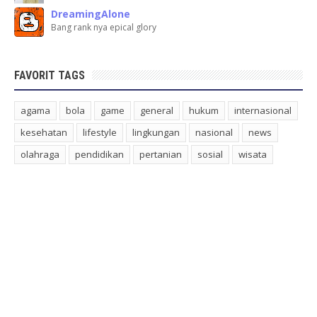
DreamingAlone
Bang rank nya epical glory
FAVORIT TAGS
agama
bola
game
general
hukum
internasional
kesehatan
lifestyle
lingkungan
nasional
news
olahraga
pendidikan
pertanian
sosial
wisata