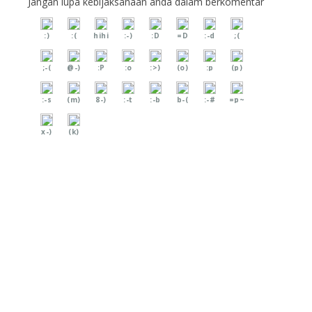
Jangan lupa kebijaksanaan anda dalam berkomentar
:)
:(
hihi
:-)
:D
=D
:-d
;(
;-(
@-)
:P
:o
:>)
(o)
:p
(p)
:-s
(m)
8-)
:-t
:-b
b-(
:-#
=p~
x-)
(k)