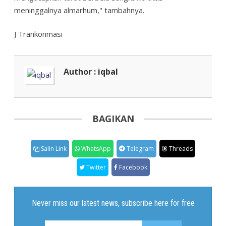
meninggalnya almarhum," tambahnya.
J Trankonmasi
Author : iqbal
BAGIKAN
Salin Link
WhatsApp
Telegram
Threads
Twitter
Facebook