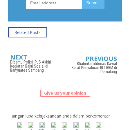
Related Posts
NEXT
PREVIOUS
Dibantu Polisi, PJS Akhiri
Bhabinkamtibmas Kawal
Kegiatan Bakti Sosial di
Ketat Penyaluran BLT BBM di
Banyuates Sampang
Pemalang
Give us your opinion
Jangan lupa kebijaksanaan anda dalam berkomentar
:)
:(
hihi
:-)
:D
=D
:-d
;(