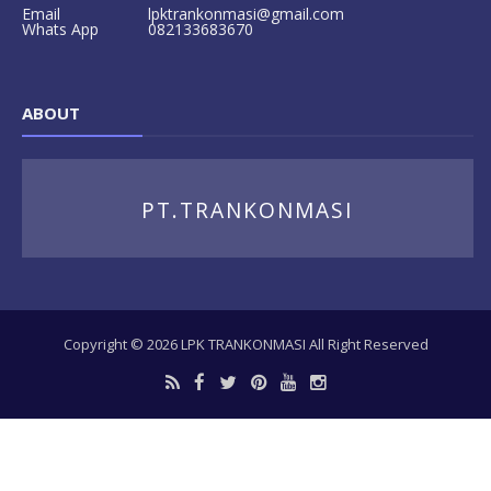
Email
lpktrankonmasi@gmail.com
Whats App
082133683670
ABOUT
PT.TRANKONMASI
Copyright ©
2026
LPK TRANKONMASI
All Right Reserved