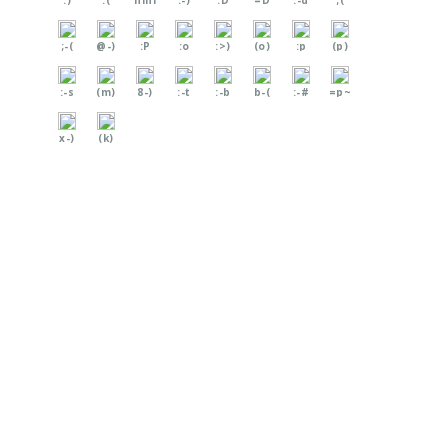
;-(
@-)
:P
:o
:>)
(o)
:p
(p)
:-s
(m)
8-)
:-t
:-b
b-(
:-#
=p~
x-)
(k)