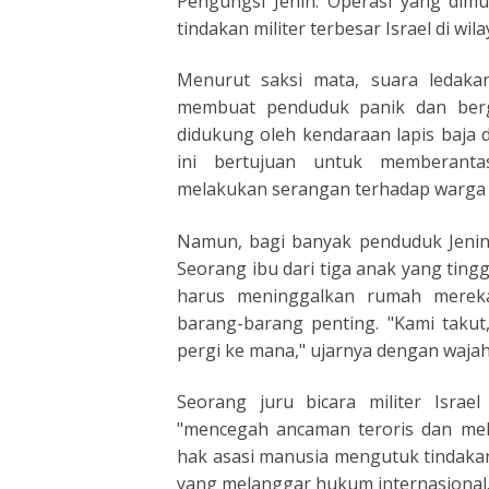
Pengungsi Jenin. Operasi yang dimu
tindakan militer terbesar Israel di wi
Menurut saksi mata, suara ledak
membuat penduduk panik dan berge
didukung oleh kendaraan lapis baja
ini bertujuan untuk memberanta
melakukan serangan terhadap warga I
Namun, bagi banyak penduduk Jenin
Seorang ibu dari tiga anak yang tin
harus meninggalkan rumah merek
barang-barang penting. "Kami takut
pergi ke mana," ujarnya dengan waja
Seorang juru bicara militer Isra
"mencegah ancaman teroris dan mel
hak asasi manusia mengutuk tindakan
yang melanggar hukum internasional