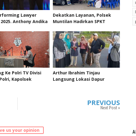
erforming Lawyer
Dekatkan Layanan, Polsek
2025. Anthony Andika
Muntilan Hadirkan SPKT
m Terbaik Indonesia
Mobile Di Desa Ngawen
g Ke Polri TV Divisi
Arthur Ibrahim Tinjau
olri, Kapolsek
Langsung Lokasi Dapur
an Paparkan Program
Program Makan Bergizi Gratis
 Ngantor Ning Ndeso”
di Beberapa Daerah Jawa
Tengah
PREVIOUS
Next Post »
ve us your opinion
A