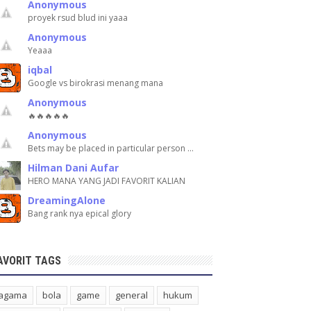
Anonymous
proyek rsud blud ini yaaa
Anonymous
Yeaaa
iqbal
Google vs birokrasi menang mana
Anonymous
🔥🔥🔥🔥🔥
Anonymous
Bets may be placed in particular person …
Hilman Dani Aufar
HERO MANA YANG JADI FAVORIT KALIAN
DreamingAlone
Bang rank nya epical glory
AVORIT TAGS
agama
bola
game
general
hukum