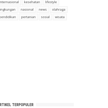
internasional
kesehatan
lifestyle
lingkungan
nasional
news
olahraga
pendidikan
pertanian
sosial
wisata
RTIKEL TERPOPULER