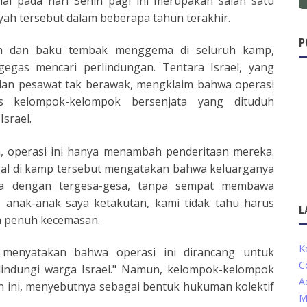
lai pada hari Senin pagi ini merupakan salah satu
layah tersebut dalam beberapa tahun terakhir.
P
an dan baku tembak menggema di seluruh kamp,
gas mencari perlindungan. Tentara Israel, yang
 dan pesawat tak berawak, mengklaim bahwa operasi
s kelompok-kelompok bersenjata yang dituduh
srael.
, operasi ini hanya menambah penderitaan mereka.
ggal di kamp tersebut mengatakan bahwa keluarganya
a dengan tergesa-gesa, tanpa sempat membawa
, anak-anak saya ketakutan, kami tidak tahu harus
L
h penuh kecemasan.
K
el menyatakan bahwa operasi ini dirancang untuk
C
indungi warga Israel." Namun, kelompok-kelompok
A
 ini, menyebutnya sebagai bentuk hukuman kolektif
M
.