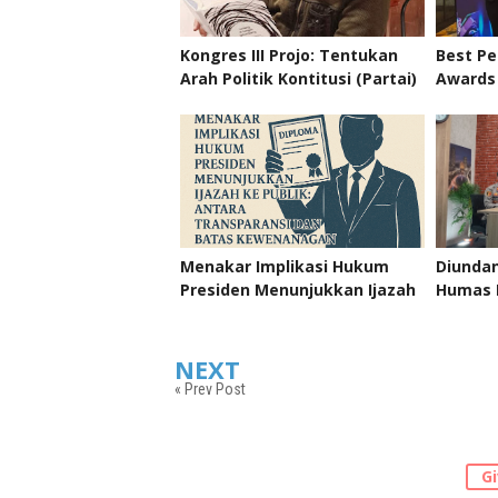
Kongres III Projo: Tentukan
Best P
Arah Politik Kontitusi (Partai)
Awards 
ataukah Masih Relawan,
Law Fir
"Setia di Garis Rakyat"
Menakar Implikasi Hukum
Diundan
Presiden Menunjukkan Ijazah
Humas P
ke Publik: Antara
Muntil
Transparansi dan Batas
“Polisi
Kewenangan
NEXT
« Prev Post
Gi