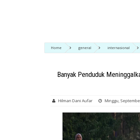
Home
general
internasional
Operasi Israel di Tepi Barat
Banyak Penduduk Meninggalka
Hilman Dani Aufar
Minggu, September