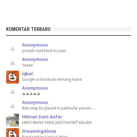
KOMENTAR TERBARU
Anonymous
proyek rsud blud ini yaaa
Anonymous
Yeaaa
iqbal
Google vs birokrasi menang mana
Anonymous
🔥🔥🔥🔥🔥
Anonymous
Bets may be placed in particular person …
Hilman Dani Aufar
HERO MANA YANG JADI FAVORIT KALIAN
DreamingAlone
Bang rank nya epical glory