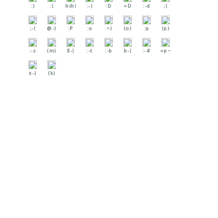
:)
:(
hihi
:-)
:D
=D
:-d
;(
;-(
@-)
:P
:o
:>)
(o)
:p
(p)
:-s
(m)
8-)
:-t
:-b
b-(
:-#
=p~
x-)
(k)