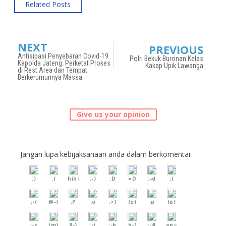
Related Posts
NEXT
PREVIOUS
Antisipasi Penyebaran Covid-19
Polri Bekuk Buronan Kelas
Kapolda Jateng: Perketat Prokes
Kakap Upik Lawanga
di Rest Area dan Tempat
Berkerumunnya Massa
Give us your opinion
Jangan lupa kebijaksanaan anda dalam berkomentar
:)
:(
hihi
:-)
:D
=D
:-d
;(
;-(
@-)
:P
:o
:>)
(o)
:p
(p)
:-s
(m)
8-)
:-t
:-b
b-(
:-#
=p~