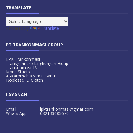
TRANSLATE
Powered by
Translate
PT TRANKONMASI GROUP
LPK Trankonmasi
Transgerindro Lingkungan Hidup
Trankonmasi TV
Mans Studio
Al-Karomah Kramat Santri
Noblesse ID Clotch
LAYANAN
Email
lpktrankonmasi@gmail.com
Whats App
082133683670