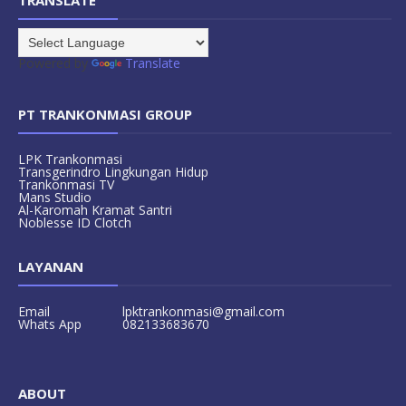
TRANSLATE
Powered by
Translate
PT TRANKONMASI GROUP
LPK Trankonmasi
Transgerindro Lingkungan Hidup
Trankonmasi TV
Mans Studio
Al-Karomah Kramat Santri
Noblesse ID Clotch
LAYANAN
Email
lpktrankonmasi@gmail.com
Whats App
082133683670
ABOUT