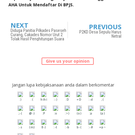
AHA Untuk Mendaftar Di BPJS.
NEXT
PREVIOUS
Diduga Panitia Pilkades Paseseh
P2KD Desa Sepulu Harus
Curang, Cakades Nomor Urut 2
Netral
Tolak Hasil Penghitungan Suara
Give us your opinion
Jangan lupa kebijaksanaan anda dalam berkomentar
:)
:(
hihi
:-)
:D
=D
:-d
;(
;-(
@-)
:P
:o
:>)
(o)
:p
(p)
:-s
(m)
8-)
:-t
:-b
b-(
:-#
=p~