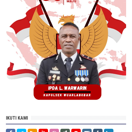
IKUTI KAMI