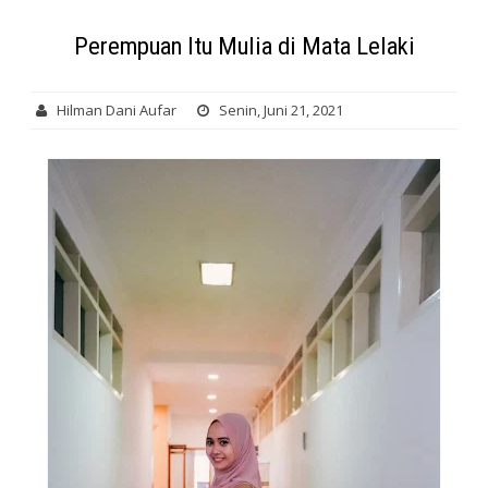
Perempuan Itu Mulia di Mata Lelaki
Hilman Dani Aufar
Senin, Juni 21, 2021