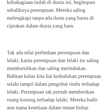
kebahagiaan indah di dunia ini, begitupun
sebaliknya perempuan. Mereka saling
melengkapi tanpa ada dusta yang harus di
ciptakan dalam dunia yang baru.
Tak ada nilai perbedaan perempuan dan
lelaki, karna perempuan dan lelaki itu saling
membutuhkan dan saling merindukan.
Bahkan kalau kita liat kedudukan perempuan
selalu tampil dalam pengobat rindu terhadap
lelaki. Perempuan tak pernah memberikan
ruang kosong terhadap lalaki. Mereka hadir
atas nama kesetiaan dalam teman hidup