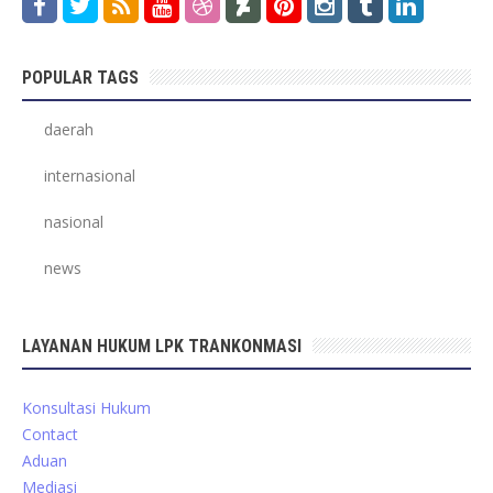
POPULAR TAGS
daerah
internasional
nasional
news
LAYANAN HUKUM LPK TRANKONMASI
Konsultasi Hukum
Contact
Aduan
Mediasi