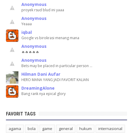
Anonymous
proyek rsud blud ini yaaa
Anonymous
Yeaaa
iqbal
Google vs birokrasi menang mana
Anonymous
🔥🔥🔥🔥🔥
Anonymous
Bets may be placed in particular person …
Hilman Dani Aufar
HERO MANA YANG JADI FAVORIT KALIAN
DreamingAlone
Bang rank nya epical glory
FAVORIT TAGS
agama
bola
game
general
hukum
internasional