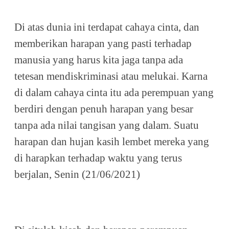
Di atas dunia ini terdapat cahaya cinta, dan
memberikan harapan yang pasti terhadap
manusia yang harus kita jaga tanpa ada
tetesan mendiskriminasi atau melukai. Karna
di dalam cahaya cinta itu ada perempuan yang
berdiri dengan penuh harapan yang besar
tanpa ada nilai tangisan yang dalam. Suatu
harapan dan hujan kasih lembet mereka yang
di harapkan terhadap waktu yang terus
berjalan, Senin (21/06/2021)