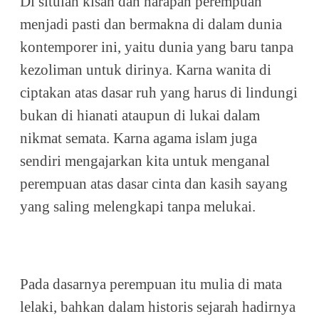
Di situlah kisah dan harapan perempuan
menjadi pasti dan bermakna di dalam dunia
kontemporer ini, yaitu dunia yang baru tanpa
kezoliman untuk dirinya. Karna wanita di
ciptakan atas dasar ruh yang harus di lindungi
bukan di hianati ataupun di lukai dalam
nikmat semata. Karna agama islam juga
sendiri mengajarkan kita untuk menganal
perempuan atas dasar cinta dan kasih sayang
yang saling melengkapi tanpa melukai.
Pada dasarnya perempuan itu mulia di mata
lelaki, bahkan dalam historis sejarah hadirnya