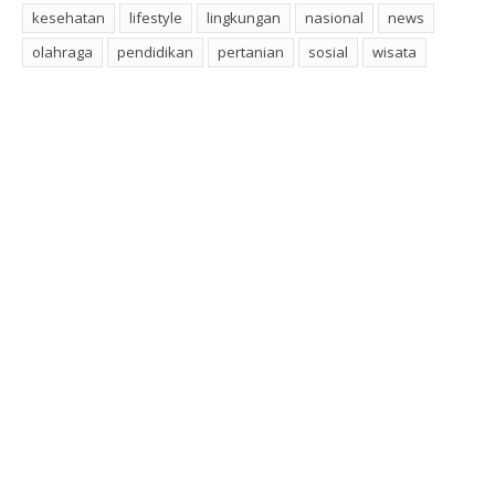
kesehatan
lifestyle
lingkungan
nasional
news
olahraga
pendidikan
pertanian
sosial
wisata