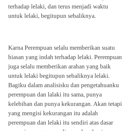
terhadap lelaki, dan terus menjadi waktu
untuk lelaki, begitupun sebaliknya.
Karna Perempuan selalu memberikan suatu
hiasan yang indah terhadap lelaki. Perempuan
juga selalu memberikan arahan yang baik
untuk lelaki begitupun sebaliknya lelaki.
Bagiku dalam analisisku dan pengetahuanku
perempuan dan lalaki itu sama, punya
kelebihan dan punya kekurangan. Akan tetapi
yang mengisi kekurangan itu adalah
perempuan dan lelaki itu sendiri atas dasar