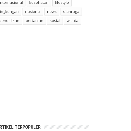
internasional
kesehatan
lifestyle
lingkungan
nasional
news
olahraga
pendidikan
pertanian
sosial
wisata
RTIKEL TERPOPULER