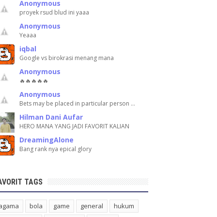
Anonymous
proyek rsud blud ini yaaa
Anonymous
Yeaaa
iqbal
Google vs birokrasi menang mana
Anonymous
🔥🔥🔥🔥🔥
Anonymous
Bets may be placed in particular person …
Hilman Dani Aufar
HERO MANA YANG JADI FAVORIT KALIAN
DreamingAlone
Bang rank nya epical glory
AVORIT TAGS
agama
bola
game
general
hukum