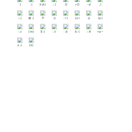
:)
:(
hihi
:-)
:D
=D
:-d
;(
;-(
@-)
:P
:o
:>)
(o)
:p
(p)
:-s
(m)
8-)
:-t
:-b
b-(
:-#
=p~
x-)
(k)