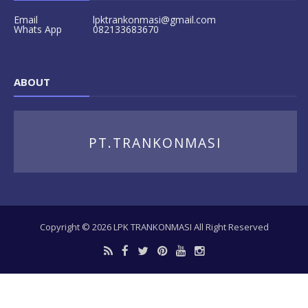
Email
lpktrankonmasi@gmail.com
Whats App
082133683670
ABOUT
PT.TRANKONMASI
Copyright ©
2026
LPK TRANKONMASI
All Right Reserved