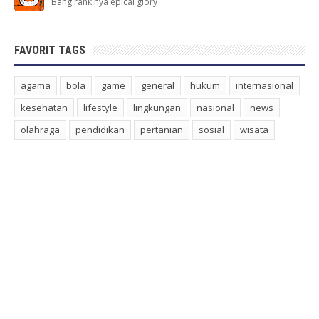
Bang rank nya epical glory
FAVORIT TAGS
agama
bola
game
general
hukum
internasional
kesehatan
lifestyle
lingkungan
nasional
news
olahraga
pendidikan
pertanian
sosial
wisata